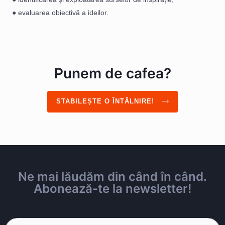
● evaluarea obiectivă a ideilor.
Punem de cafea?
STABILEȘTE O ÎNTÂLNIRE!
Ne mai lăudăm din când în când.
Abonează-te la newsletter!