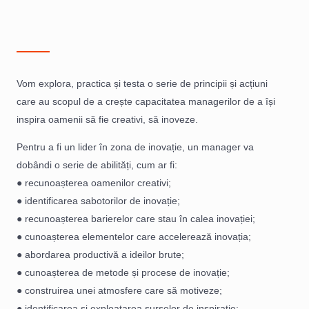
Vom explora, practica și testa o serie de principii și acțiuni
care au scopul de a crește capacitatea managerilor de a își
inspira oamenii să fie creativi, să inoveze.
Pentru a fi un lider în zona de inovație, un manager va
dobândi o serie de abilități,
cum ar fi:
● recunoașterea oamenilor creativi;
● identificarea sabotorilor de inovație;
● recunoașterea barierelor care stau în calea inovației;
● cunoașterea elementelor care accelerează inovația;
● abordarea productivă a ideilor brute;
● cunoașterea de metode și procese de inovație;
● construirea unei atmosfere care să motiveze;
● identificarea și exploatarea surselor de inspirație;