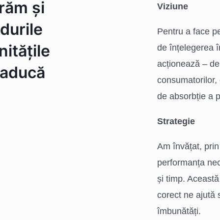
răm și
Viziune
durile
Pentru a face p
itățile
de înțelegerea 
acționează – de 
e aducă
consumatorilor, 
de absorbție a p
Strategie
Am învățat, prin
performanța nec
și timp. Această
corect ne ajută
îmbunătăți.