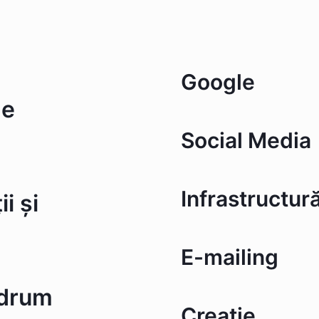
Google
de
Social Media
Infrastructur
i și
E-mailing
 drum
Creație