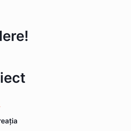
ere!
iect
.
eația