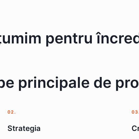
țumim pentru încred
pe principale de pro
02.
03
Strategia
Cr