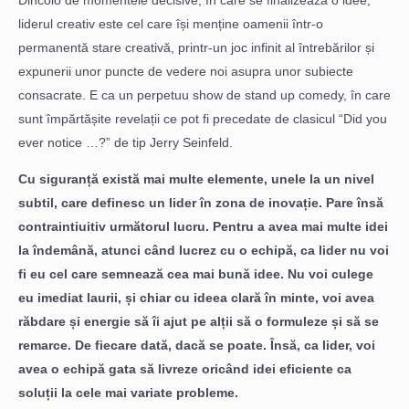
Dincolo de momentele decisive, în care se finalizează o idee,
liderul creativ este cel care își menține oamenii într-o
permanentă stare creativă, printr-un joc infinit al întrebărilor și
expunerii unor puncte de vedere noi asupra unor subiecte
consacrate. E ca un perpetuu show de stand up comedy, în care
sunt împărtășite revelații ce pot fi precedate de clasicul “Did you
ever notice …?” de tip Jerry Seinfeld.
Cu siguranță există mai multe elemente, unele la un nivel
subtil, care definesc un lider în zona de inovație. Pare însă
contraintiuitiv următorul lucru. Pentru a avea mai multe idei
la îndemână, atunci când lucrez cu o echipă, ca lider nu voi
fi eu cel care semnează cea mai bună idee. Nu voi culege
eu imediat laurii, și chiar cu ideea clară în minte, voi avea
răbdare și energie să îi ajut pe alții să o formuleze și să se
remarce. De fiecare dată, dacă se poate. Însă, ca lider, voi
avea o echipă gata să livreze oricând idei eficiente ca
soluții la cele mai variate probleme.