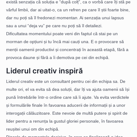
există senzația că soluția e “după colț”, ca o vorbă care îți stă pe
vârful limbii, dar ai uitat-o, ca un refren pe care îl știi foarte bine,
dar nu poți să îl fredonezi momentan. Ai senzația unui lapsus
sau a unui “deja vu” pe care nu poți să îl detaliezi.
Dificultatea momentului poate veni din faptul că stai pe un
morman de opțiuni și tu încă mai cauți una. E o provocare să
menții oamenii productivi și concentrați în această etapă, fără a
provoca daune și fără a îi demotiva pe cei din echipă.
Liderul creativ inspiră
Liderul creativ este un consultant pentru cei din echipa sa. De
multe ori, el va evita să dea soluții, dar îți va ajuta oamenii să își
pună întrebările într-o ordine care să îi ajute. Va evita verdictele
și formulările finale în favoarea aducerii de informații și a unor
interogații călăuzitoare. Este nevoie de multă putere și spirit de
lider pentru a renunța la gustul gloriei personale, în favoarea
reușitei unui om din echipă.