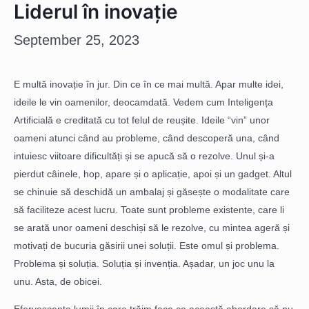
Liderul în inovație
September 25, 2023
E multă inovație în jur. Din ce în ce mai multă. Apar multe idei,
ideile le vin oamenilor, deocamdată. Vedem cum Inteligența
Artificială e creditată cu tot felul de reușite. Ideile “vin” unor
oameni atunci când au probleme, când descoperă una, când
intuiesc viitoare dificultăți și se apucă să o rezolve. Unul și-a
pierdut câinele, hop, apare și o aplicație, apoi și un gadget. Altul
se chinuie să deschidă un ambalaj și găsește o modalitate care
să faciliteze acest lucru. Toate sunt probleme existente, care li
se arată unor oameni deschiși să le rezolve, cu mintea ageră și
motivați de bucuria găsirii unei soluții. Este omul și problema.
Problema și soluția. Soluția și invenția. Așadar, un joc unu la
unu. Asta, de obicei.