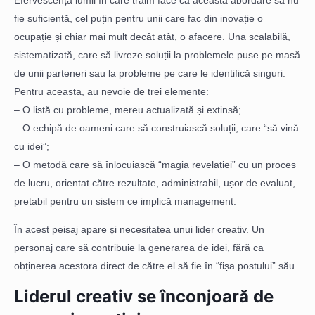
Efervescența lumii în care trăim face ca această abordare să nu
fie suficientă, cel puțin pentru unii care fac din inovație o
ocupație și chiar mai mult decât atât, o afacere. Una scalabilă,
sistematizată, care să livreze soluții la problemele puse pe masă
de unii parteneri sau la probleme pe care le identifică singuri.
Pentru aceasta, au nevoie de trei elemente:
– O listă cu probleme, mereu actualizată și extinsă;
– O echipă de oameni care să construiască soluții, care “să vină
cu idei”;
– O metodă care să înlocuiască “magia revelației” cu un proces
de lucru, orientat către rezultate, administrabil, ușor de evaluat,
pretabil pentru un sistem ce implică management.
În acest peisaj apare și necesitatea unui lider creativ. Un
personaj care să contribuie la generarea de idei, fără ca
obținerea acestora direct de către el să fie în “fișa postului” său.
Liderul creativ se înconjoară de