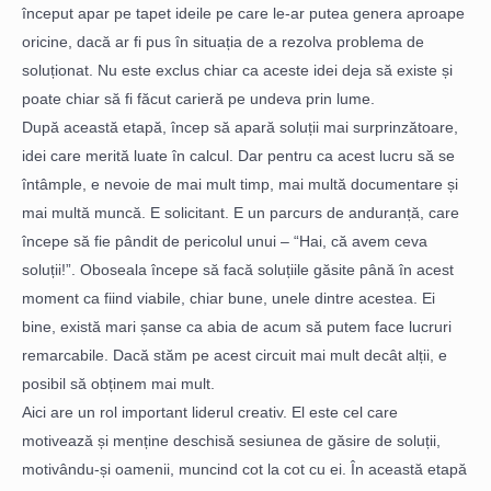
început apar pe tapet ideile pe care le-ar putea genera aproape
oricine, dacă ar fi pus în situația de a rezolva problema de
soluționat. Nu este exclus chiar ca aceste idei deja să existe și
poate chiar să fi făcut carieră pe undeva prin lume.
După această etapă, încep să apară soluții mai surprinzătoare,
idei care merită luate în calcul. Dar pentru ca acest lucru să se
întâmple, e nevoie de mai mult timp, mai multă documentare și
mai multă muncă. E solicitant. E un parcurs de anduranță, care
începe să fie pândit de pericolul unui – “Hai, că avem ceva
soluții!”. Oboseala începe să facă soluțiile găsite până în acest
moment ca fiind viabile, chiar bune, unele dintre acestea. Ei
bine, există mari șanse ca abia de acum să putem face lucruri
remarcabile. Dacă stăm pe acest circuit mai mult decât alții, e
posibil să obținem mai mult.
Aici are un rol important liderul creativ. El este cel care
motivează și menține deschisă sesiunea de găsire de soluții,
motivându-și oamenii, muncind cot la cot cu ei. În această etapă