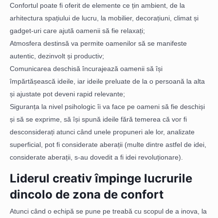
Confortul poate fi oferit de elemente ce țin ambient, de la
arhitectura spațiului de lucru, la mobilier, decorațiuni, climat și
gadget-uri care ajută oamenii să fie relaxați;
Atmosfera destinsă va permite oamenilor să se manifeste
autentic, dezinvolt și productiv;
Comunicarea deschisă încurajează oamenii să își
împărtășească ideile, iar ideile preluate de la o persoană la alta
și ajustate pot deveni rapid relevante;
Siguranța la nivel psihologic îi va face pe oameni să fie deschiși
și să se exprime, să își spună ideile fără temerea că vor fi
desconsiderați atunci când unele propuneri ale lor, analizate
superficial, pot fi considerate aberații (multe dintre astfel de idei,
considerate aberații, s-au dovedit a fi idei revoluționare).
Liderul creativ împinge lucrurile
dincolo de zona de confort
Atunci când o echipă se pune pe treabă cu scopul de a inova, la