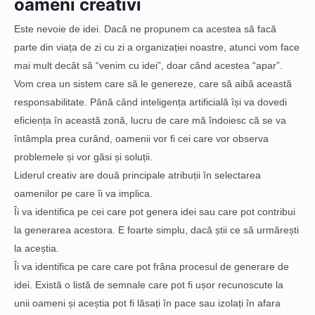
oameni creativi
Este nevoie de idei. Dacă ne propunem ca acestea să facă
parte din viața de zi cu zi a organizației noastre, atunci vom face
mai mult decât să “venim cu idei”, doar când acestea “apar”.
Vom crea un sistem care să le genereze, care să aibă această
responsabilitate. Până când inteligența artificială își va dovedi
eficiența în această zonă, lucru de care mă îndoiesc că se va
întâmpla prea curând, oamenii vor fi cei care vor observa
problemele și vor găsi și soluții.
Liderul creativ are două principale atribuții în selectarea
oamenilor pe care îi va implica.
Îi va identifica pe cei care pot genera idei sau care pot contribui
la generarea acestora. E foarte simplu, dacă știi ce să urmărești
la aceștia.
Îi va identifica pe care care pot frâna procesul de generare de
idei. Există o listă de semnale care pot fi ușor recunoscute la
unii oameni și aceștia pot fi lăsați în pace sau izolați în afara